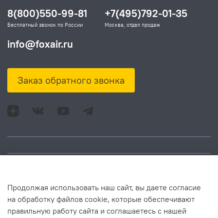
8(800)550-99-81
+7(495)792-01-35
Бесплатный звонок по России
Москва, отдел продаж
info@foxair.ru
Заказ обратного звонка
Адрес: Москва, ул.
Время работы:
Продолжая использовать наш сайт, вы даете согласие
Смольная, д. 73,
понедельник – пятница:
на обработку файлов cookie, которые обеспечивают
помещ. 1Н
10:00 – 18:00
правильную работу сайта и соглашаетесь с нашей