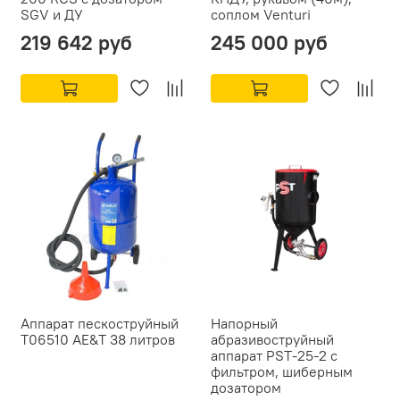
SGV и ДУ
соплом Venturi
219 642 руб
245 000 руб
Аппарат пескоструйный
Напорный
T06510 AE&T 38 литров
абразивоструйный
аппарат PST-25-2 с
фильтром, шиберным
дозатором