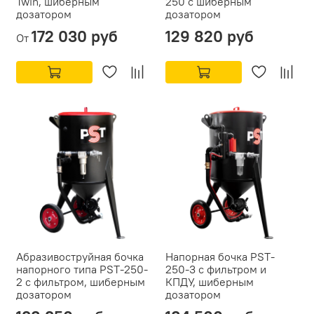
Twin, шиберным
250 с шиберным
дозатором
дозатором
172 030 руб
129 820 руб
От
Абразивоструйная бочка
Напорная бочка PST-
напорного типа PST-250-
250-3 с фильтром и
2 с фильтром, шиберным
КПДУ, шиберным
дозатором
дозатором