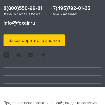
8(800)550-99-81
+7(495)792-01-35
Бесплатный звонок по России
Москва, отдел продаж
info@foxair.ru
Заказ обратного звонка
Адрес: Москва, ул.
Время работы:
Смольная, д. 73,
понедельник – пятница:
помещ. 1Н
10:00 – 18:00
Продолжая использовать наш сайт, вы даете согласие