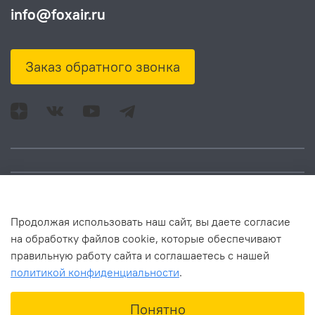
info@foxair.ru
Заказ обратного звонка
Адрес: Москва, ул.
Время работы:
Продолжая использовать наш сайт, вы даете согласие
Смольная, д. 73,
понедельник – пятница:
на обработку файлов cookie, которые обеспечивают
помещ. 1Н
10:00 – 18:00
правильную работу сайта и соглашаетесь с нашей
политикой конфиденциальности
.
Понятно