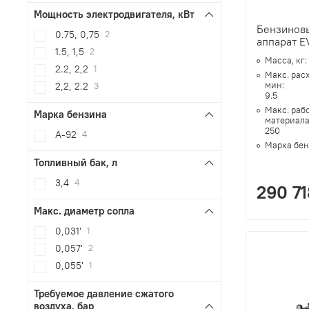
Мощность электродвигателя, кВт
Бензинов
0.75, 0,75
2
аппарат 
1.5, 1,5
2
Масса, кг:
2.2, 2,2
1
Макс. рас
мин:
2,2, 2.2
3
9.5
Макс. раб
Марка бензина
материала
250
А-92
4
Марка бен
Топливный бак, л
3,4
4
290 71
Макс. диаметр сопла
0,031'
1
0,057'
2
0,055'
1
Требуемое давление сжатого
воздуха, бар