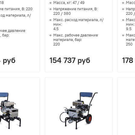
18
Масса, кг:
47 / 49
Масс
е питания, В:
220
Напряжение питания, В:
Напр
220 / 380
220 
ход материала, л/
Макс. расход материала, л/
Макс
мин:
мин
4.5
9.5
очее давление
, бар:
Макс. рабочее давление
Макс
материала, бар:
мате
220
250
4 руб
154 737 руб
178