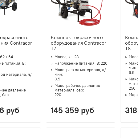
 окрасочного
Комплект окрасочного
Комп
ния Contracor
оборудования Contracor
обору
T7
T8
62 / 64
Масса, кг:
23
Масс
е питания, В:
Напряжение питания, В:
220
Макс
мин
Макс. расход материала, л/
9.5
ход материала, л/
мин:
3.5
Макс
мате
Макс. рабочее давление
250
очее давление
материала, бар:
, бар:
220
Марк
6 руб
145 359 руб
318