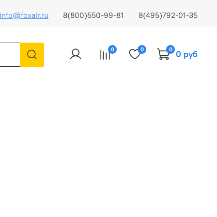
info@foxair.ru
8(800)550-99-81
8(495)792-01-35
0
0
0
0 руб