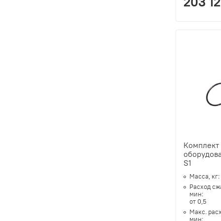
203 12
Комплект
оборудова
S1
Масса, кг:
Расход сж
мин:
от 0,5
Макс. рас
мин: