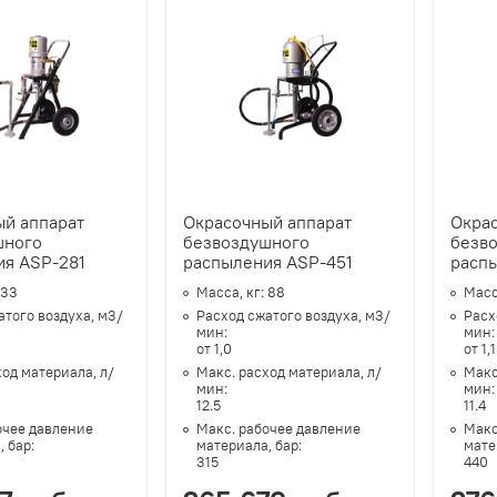
й аппарат
Окрасочный аппарат
Окра
шного
безвоздушного
безв
ия ASP-281
распыления ASP-451
расп
33
Масса, кг:
88
Масс
атого воздуха, м3/
Расход сжатого воздуха, м3/
Расх
мин:
мин
от 1,0
от 1,1
ход материала, л/
Макс. расход материала, л/
Макс
мин:
мин
12.5
11.4
очее давление
Макс. рабочее давление
Макс
, бар:
материала, бар:
мате
315
440