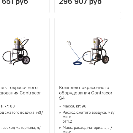
 651 руб
296 907 руб
лект окрасочного
Комплект окрасочного
дования Contracor
оборудования Contracor
S4
а, кг:
88
Масса, кг:
96
од сжатого воздуха, м3/
Расход сжатого воздуха, м3/
:
мин:
от 1,2
. расход материала, л/
Макс. расход материала, л/
:
мин: