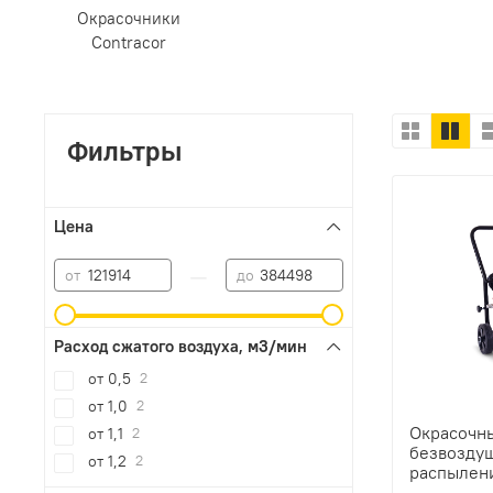
Окрасочники
Contracor
Фильтры
Цена
—
от
до
Расход сжатого воздуха, м3/мин
от 0,5
2
от 1,0
2
Окрасочны
от 1,1
2
безвозду
от 1,2
2
распылен