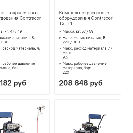
лект окрасочного
Комплект окрасочного
дования Contracor
оборудования Contracor
T3, T4
а, кг:
47 / 49
Масса, кг:
57 / 59
яжение питания, В:
Напряжение питания, В:
/ 380
220 / 380
. расход материала, л/
Макс. расход материала, л/
:
мин:
9.5
. рабочее давление
Макс. рабочее давление
риала, бар:
материала, бар:
220
 182 руб
208 848 руб