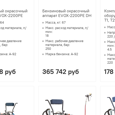
ый окрасочный
Бензиновый окрасочный
Комп
EVOX-2200PE
аппарат EVOX-2200PE DH
обору
T1, T2
64
Масса, кг:
67
Масс
ход материала, л/
Макс. расход материала, л/
мин:
Напр
18
220 
очее давление
Макс. рабочее давление
Макс
, бар:
материала, бар:
мин
250
4.5
зина:
А-92
Марка бензина:
А-92
Макс
мате
220
8 руб
365 742 руб
178