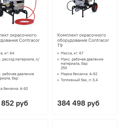
лект окрасочного
Комплект окрасочного
дования Contracor
оборудования Contracor
T9
а, кг:
64
Масса, кг:
67
. расход материала, л/
Макс. рабочее давление
:
материала, бар:
250
. рабочее давление
Марка бензина:
А-92
риала, бар:
Топливный бак, л:
3,4
а бензина:
А-92
 852 руб
384 498 руб