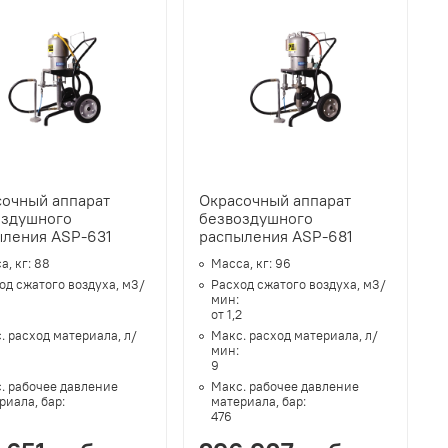
сочный аппарат
Окрасочный аппарат
оздушного
безвоздушного
ыления ASP-631
распыления ASP-681
а, кг:
88
Масса, кг:
96
од сжатого воздуха, м3/
Расход сжатого воздуха, м3/
:
мин:
от 1,2
. расход материала, л/
Макс. расход материала, л/
:
мин:
9
. рабочее давление
Макс. рабочее давление
риала, бар:
материала, бар:
476