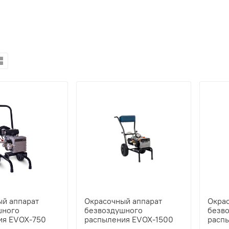
й аппарат
Окрасочный аппарат
Окра
шного
безвоздушного
безв
ия EVOX-750
распыления EVOX-1500
расп