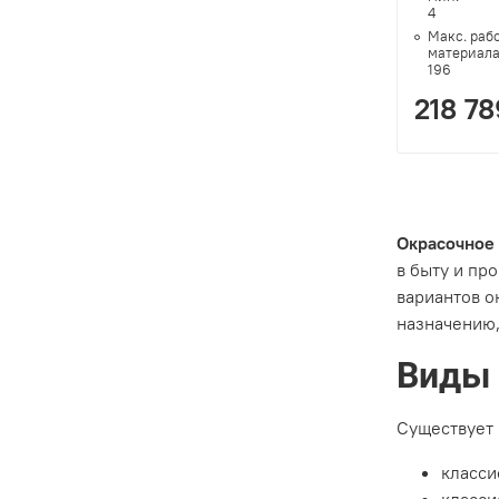
4
Макс. раб
материала
196
218 78
Окрасочное
в быту и пр
вариантов о
назначению,
Виды 
Существует 
класси
класси