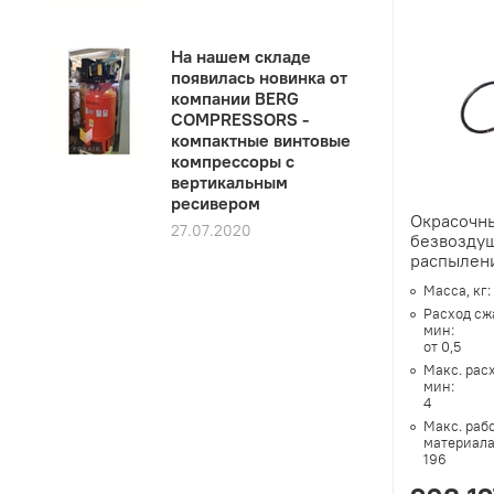
На нашем складе
появилась новинка от
компании BERG
COMPRESSORS -
компактные винтовые
компрессоры с
вертикальным
ресивером
Окрасочны
27.07.2020
безвозду
распылен
Масса, кг:
Расход сж
мин:
от 0,5
Макс. рас
мин:
4
Макс. раб
материала
196