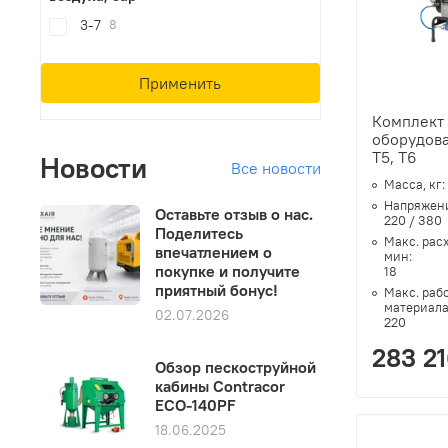
3-7
8
Применить
Комплект
оборудова
T5, T6
Новости
Все новости
Масса, кг:
Напряжени
Оставьте отзыв о нас.
220 / 380
Поделитесь
Макс. рас
впечатлением о
мин:
покупке и получите
18
приятный бонус!
Макс. раб
материала
02.07.2026
220
283 21
Обзор пескоструйной
кабины Contracor
ECO-140PF
18.06.2025