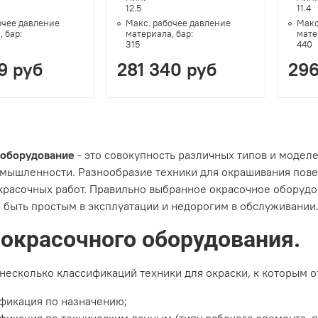
12.5
11.4
очее давление
Макс. рабочее давление
Макс
, бар:
материала, бар:
мате
315
440
9 руб
281 340 руб
296
 оборудование
- это совокупность различных типов и модел
омышленности. Разнообразие техники для окрашивания пов
красочных работ. Правильно выбранное окрасочное оборудо
 быть простым в эксплуатации и недорогим в обслуживании
окрасочного оборудования.
несколько классификаций техники для окраски, к которым о
фикация по назначению;
фикация по техническим данным (типу рабочего элемента, п