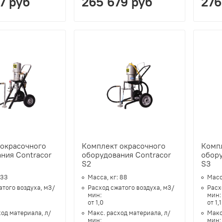
7 руб
265 679 руб
276
 окрасочного
Комплект окрасочного
Комп
ния Contracor
оборудования Contracor
обору
S2
S3
33
Масса, кг:
88
Масс
атого воздуха, м3/
Расход сжатого воздуха, м3/
Расх
мин:
мин
от 1,0
от 1,1
ход материала, л/
Макс. расход материала, л/
Макс
мин:
мин