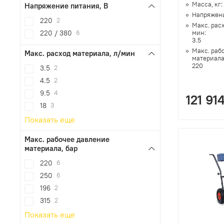
Масса, кг:
Напряжение питания, В
Напряжени
220
2
Макс. рас
220 / 380
6
мин:
3.5
Макс. раб
Макс. расход материала, л/мин
материала
220
3.5
2
4.5
2
9.5
4
121 91
18
3
Показать еще
Макс. рабочее давление
материала, бар
220
6
250
6
196
2
315
2
Показать еще