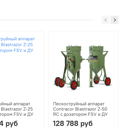
уйный аппарат
Пескоструйный аппарат
П
 Blastrazor Z-25
Contracor Blastrazor Z-50
C
атором FSV и ДУ
RC с дозатором FSV и ДУ
R
94 руб
128 788 руб