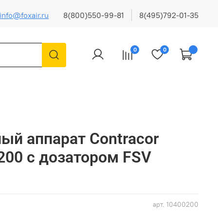
info@foxair.ru
8(800)550-99-81
8(495)792-01-35
0
0
ый аппарат Contracor
-200 с дозатором FSV
арт.
10400200