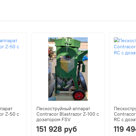
парат
Пескоструйный аппарат
Пескостр
or Z-50 с
Сontracor Blastrazor Z-100 с
Contracor
дозатором FSV
RC с доз
151 928 руб
119 4