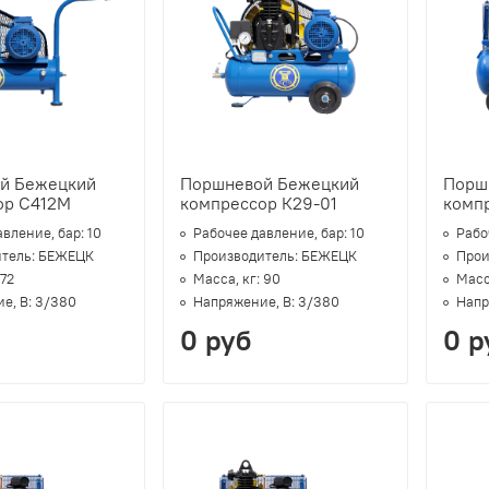
й Бежецкий
Поршневой Бежецкий
Порш
ор С412М
компрессор К29-01
компр
авление, бар:
10
Рабочее давление, бар:
10
Рабо
тель:
БЕЖЕЦК
Производитель:
БЕЖЕЦК
Прои
72
Масса, кг:
90
Масс
е, В:
3/380
Напряжение, В:
3/380
Напр
0 руб
0 р