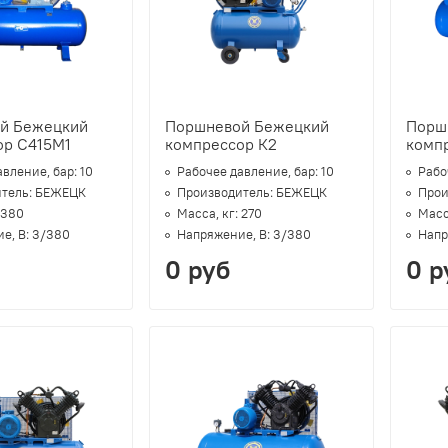
й Бежецкий
Поршневой Бежецкий
Порш
ор С415М1
компрессор К2
комп
авление, бар:
10
Рабочее давление, бар:
10
Рабо
тель:
БЕЖЕЦК
Производитель:
БЕЖЕЦК
Прои
380
Масса, кг:
270
Масс
е, В:
3/380
Напряжение, В:
3/380
Напр
0 руб
0 р