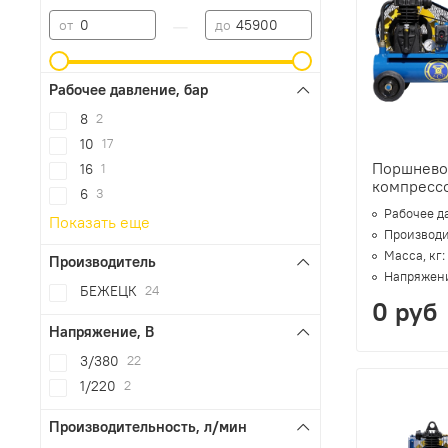
—
от
до
Рабочее давление, бар
8
2
10
17
Поршнево
16
1
компресс
6
3
Рабочее д
Показать еще
Производи
Масса, кг:
Производитель
Напряжени
БЕЖЕЦК
24
0 руб
Напряжение, В
3/380
22
1/220
2
Производительность, л/мин