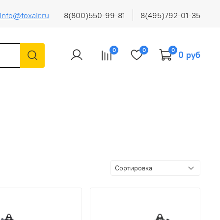
info@foxair.ru
8(800)550-99-81
8(495)792-01-35
0
0
0
0 руб