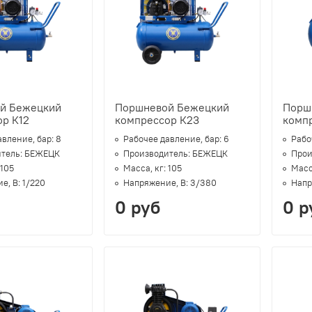
й Бежецкий
Поршневой Бежецкий
Порш
р К12
компрессор К23
компр
авление, бар:
8
Рабочее давление, бар:
6
Рабо
тель:
БЕЖЕЦК
Производитель:
БЕЖЕЦК
Прои
105
Масса, кг:
105
Масс
е, В:
1/220
Напряжение, В:
3/380
Напр
0 руб
0 р