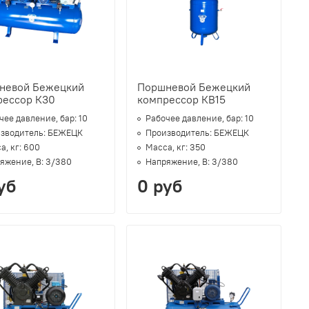
невой Бежецкий
Поршневой Бежецкий
рессор К30
компрессор КВ15
чее давление, бар:
10
Рабочее давление, бар:
10
зводитель:
БЕЖЕЦК
Производитель:
БЕЖЕЦК
а, кг:
600
Масса, кг:
350
яжение, В:
3/380
Напряжение, В:
3/380
уб
0 руб