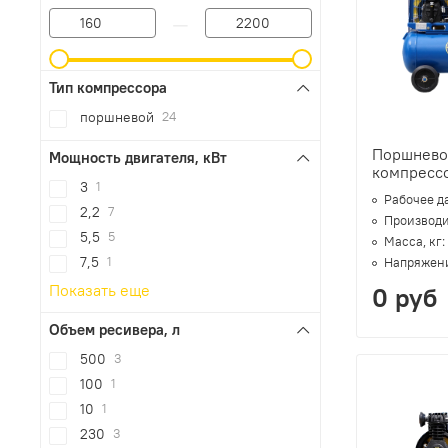
—
Тип компрессора
поршневой
24
Поршнево
Мощность двигателя, кВт
компрессо
3
1
Рабочее д
2,2
7
Производи
5,5
5
Масса, кг:
7,5
1
Напряжени
Показать еще
0 руб
Объем ресивера, л
500
3
100
1
10
1
230
3