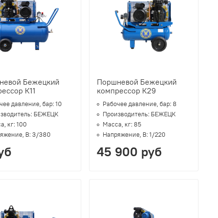
невой Бежецкий
Поршневой Бежецкий
ессор К11
компрессор К29
чее давление, бар:
10
Рабочее давление, бар:
8
зводитель:
БЕЖЕЦК
Производитель:
БЕЖЕЦК
а, кг:
100
Масса, кг:
85
яжение, В:
3/380
Напряжение, В:
1/220
уб
45 900 руб