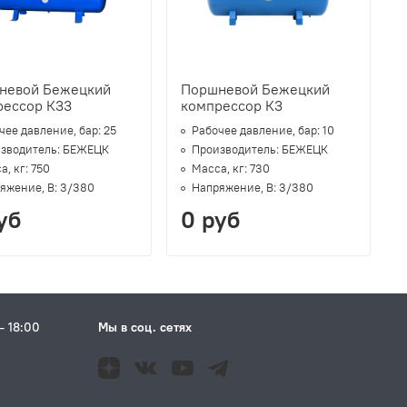
невой Бежецкий
Поршневой Бежецкий
рессор К33
компрессор К3
чее давление, бар:
25
Рабочее давление, бар:
10
зводитель:
БЕЖЕЦК
Производитель:
БЕЖЕЦК
а, кг:
750
Масса, кг:
730
яжение, В:
3/380
Напряжение, В:
3/380
уб
0 руб
– 18:00
Мы в соц. сетях
Н