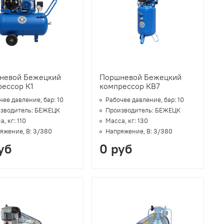
невой Бежецкий
Поршневой Бежецкий
ессор К1
компрессор КВ7
чее давление, бар:
10
Рабочее давление, бар:
10
зводитель:
БЕЖЕЦК
Производитель:
БЕЖЕЦК
а, кг:
110
Масса, кг:
130
яжение, В:
3/380
Напряжение, В:
3/380
уб
0 руб