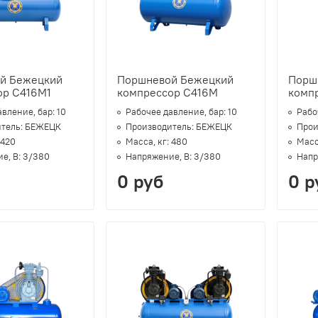
й Бежецкий
Поршневой Бежецкий
Порш
ор С416М1
компрессор С416М
комп
авление, бар:
10
Рабочее давление, бар:
10
Рабо
тель:
БЕЖЕЦК
Производитель:
БЕЖЕЦК
Прои
420
Масса, кг:
480
Масс
е, В:
3/380
Напряжение, В:
3/380
Напр
0 руб
0 р