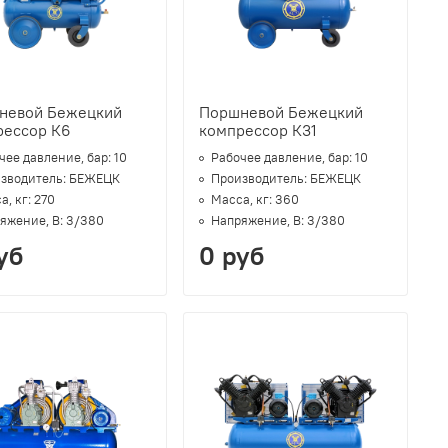
невой Бежецкий
Поршневой Бежецкий
рессор К6
компрессор К31
чее давление, бар:
10
Рабочее давление, бар:
10
зводитель:
БЕЖЕЦК
Производитель:
БЕЖЕЦК
а, кг:
270
Масса, кг:
360
яжение, В:
3/380
Напряжение, В:
3/380
уб
0 руб