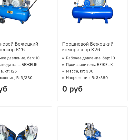
невой Бежецкий
Поршневой Бежецкий
рессор К26
компрессор К26
чее давление, бар:
10
Рабочее давление, бар:
10
зводитель:
БЕЖЕЦК
Производитель:
БЕЖЕЦК
а, кг:
125
Масса, кг:
330
яжение, В:
3/380
Напряжение, В:
3/380
уб
0 руб