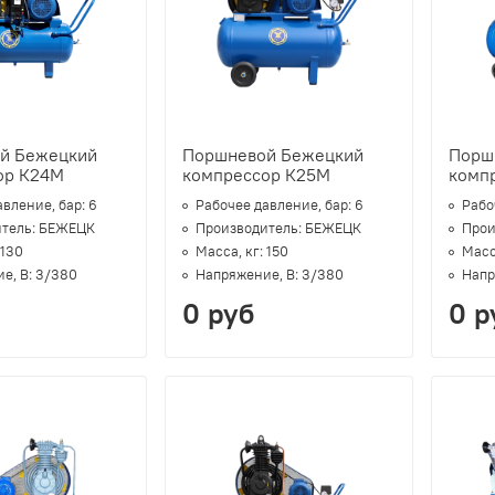
й Бежецкий
Поршневой Бежецкий
Порш
ор К24М
компрессор К25М
комп
авление, бар:
6
Рабочее давление, бар:
6
Рабо
тель:
БЕЖЕЦК
Производитель:
БЕЖЕЦК
Прои
130
Масса, кг:
150
Масс
е, В:
3/380
Напряжение, В:
3/380
Напр
0 руб
0 р