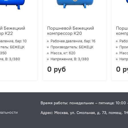
й Бежецкий
Поршневой Бежецкий
Порш
ор К22
компрессор К20
комп
авление, бар:
10
Рабочее давление, бар:
16
Рабо
тель:
БЕЖЕЦК
Производитель:
БЕЖЕЦК
Прои
350
Масса, кг:
620
Масс
е, В:
3/380
Напряжение, В:
3/380
Напр
0 руб
0 р
Время работы: понедельник – пятница: 10:00 
иальности
Адрес: Москва, ул. Смольная, д. 73, помещ. 1