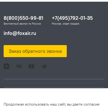
8(800)550-99-81
+7(495)792-01-35
Бесплатный звонок по России
Москва, отдел продаж
info@foxair.ru
Заказ обратного звонка
Адрес: Москва, ул.
Время работы:
Продолжая использовать наш сайт, вы даете согласие
Смольная, д. 73,
понедельник – пятница: