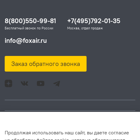
8(800)550-99-81
+7(495)792-01-35
Бесплатный звонок по России
Москва, отдел продаж
info@foxair.ru
Заказ обратного звонка
Адрес: Москва, ул.
Время работы:
Продолжая использовать наш сайт, вы даете согласие
Смольная, д. 73,
понедельник – пятница: