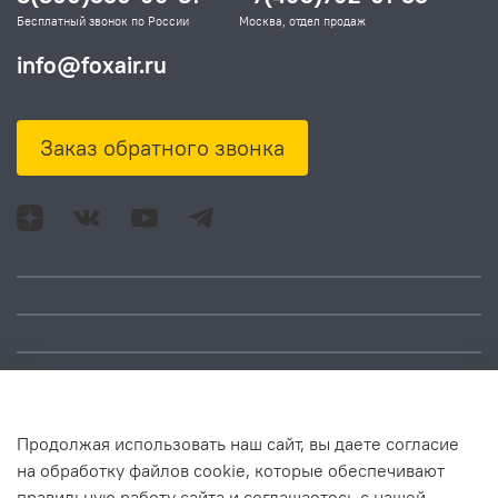
Бесплатный звонок по России
Москва, отдел продаж
info@foxair.ru
Заказ обратного звонка
Адрес: Москва, ул.
Время работы:
Смольная, д. 73,
понедельник – пятница:
помещ. 1Н
10:00 – 18:00
Продолжая использовать наш сайт, вы даете согласие
на обработку файлов cookie, которые обеспечивают
правильную работу сайта и соглашаетесь с нашей