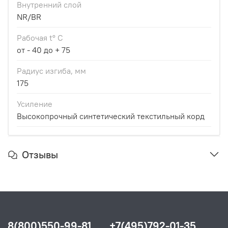
Внутренний слой
NR/BR
Рабочая t° С
от - 40 до + 75
Радиус изгиба, мм
175
Усиление
Высокопрочный синтетический текстильный корд
Отзывы
8(800)550-99-81
+7(495)792-01-35