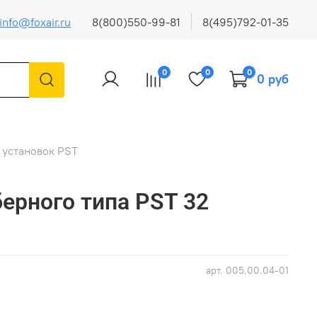
info@foxair.ru
8(800)550-99-81
8(495)792-01-35
0
0
0
0 руб
 установок PST
ерного типа PST 32
арт.
005.00.04-01