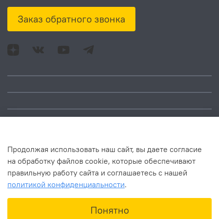
Заказ обратного звонка
Адрес: Москва, ул.
Время работы:
Смольная, д. 73,
понедельник – пятница:
помещ. 1Н
10:00 – 18:00
Продолжая использовать наш сайт, вы даете согласие
на обработку файлов cookie, которые обеспечивают
правильную работу сайта и соглашаетесь с нашей
политикой конфиденциальности
.
В корзину
Понятно