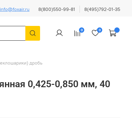
info@foxair.ru
8(800)550-99-81
8(495)792-01-35
0
0
теклошарики) дробь
янная 0,425-0,850 мм, 40