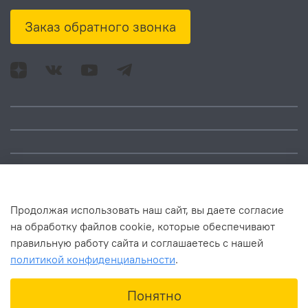
Заказ обратного звонка
Адрес: Москва, ул.
Время работы:
Смольная, д. 73,
понедельник – пятница:
помещ. 1Н
10:00 – 18:00
Продолжая использовать наш сайт, вы даете согласие
на обработку файлов cookie, которые обеспечивают
правильную работу сайта и соглашаетесь с нашей
политикой конфиденциальности
.
В корзину
Понятно