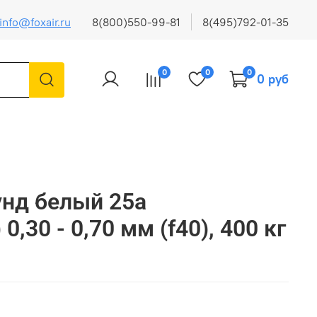
info@foxair.ru
8(800)550-99-81
8(495)792-01-35
0
0
0
0 руб
нд белый 25а
0,30 - 0,70 мм (f40), 400 кг