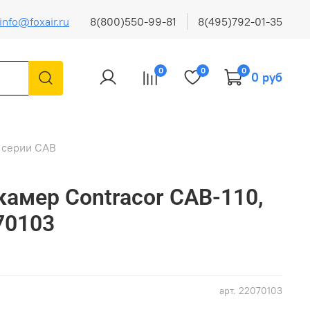
info@foxair.ru
8(800)550-99-81
8(495)792-01-35
0
0
0
0 руб
 серии CAB
камер Contracor CAB-110,
70103
арт.
22070103