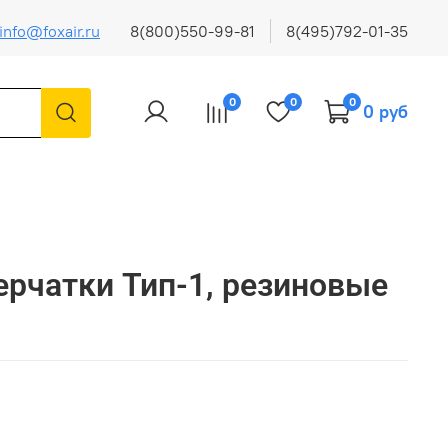
info@foxair.ru
8(800)550-99-81
8(495)792-01-35
0
0
0
0 руб
рчатки Тип-1, резиновые