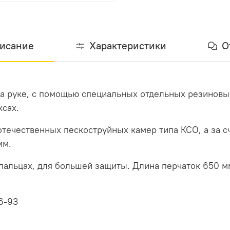
исание
Характеристики
О
на руке, с помощью специальных отдельных резиновы
ксах.
отечественных пескоструйных камер типа КСО, а за сч
мм.
альцах, для большей защиты. Длина перчаток 650 мм
6-93