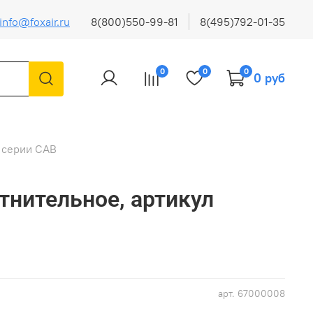
info@foxair.ru
8(800)550-99-81
8(495)792-01-35
0
0
0
0 руб
 серии CAB
тнительное, артикул
арт.
67000008