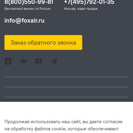
8(800)550-99-81
+7(495)792-01-35
Бесплатный звонок по России
Москва, отдел продаж
info@foxair.ru
Заказ обратного звонка
Адрес: Москва, ул.
Время работы:
Смольная, д. 73,
понедельник – пятница:
помещ. 1Н
10:00 – 18:00
Продолжая использовать наш сайт, вы даете согласие
на обработку файлов cookie, которые обеспечивают