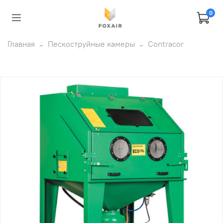
0
Главная
Пескоструйные камеры
Contracor