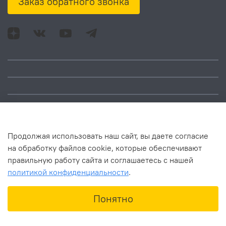
Заказ обратного звонка
Адрес: Москва, ул.
Время работы:
Смольная, д. 73,
понедельник – пятница:
помещ. 1Н
10:00 – 18:00
Продолжая использовать наш сайт, вы даете согласие
на обработку файлов cookie, которые обеспечивают
правильную работу сайта и соглашаетесь с нашей
политикой конфиденциальности
.
В корзину
Понятно
Главная
Поиск
Корзина
Избранное
Профиль