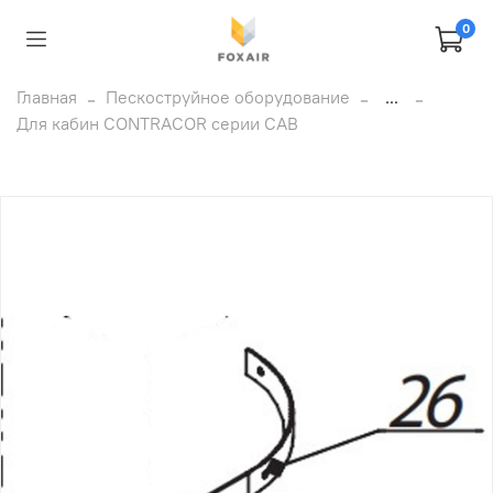
0
Главная
Пескоструйное оборудование
...
Для кабин CONTRACOR серии CAB