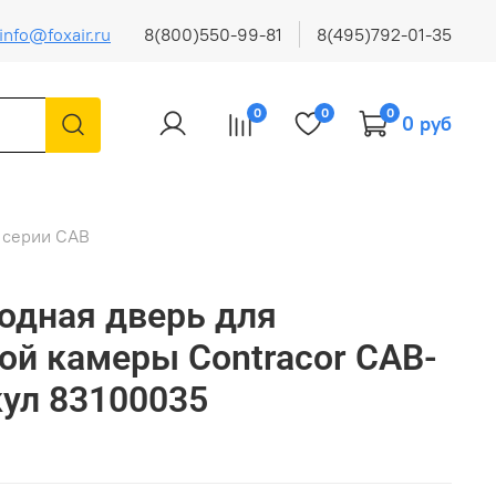
info@foxair.ru
8(800)550-99-81
8(495)792-01-35
0
0
0
0 руб
 серии CAB
одная дверь для
ой камеры Contracor CAB-
кул 83100035