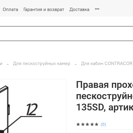
Оплата
Гарантия и возврат
Доставка
и
Для пескоструйных камер
Для кабин CONTRACOR
Правая прох
пескоструйн
135SD, арти
(0)