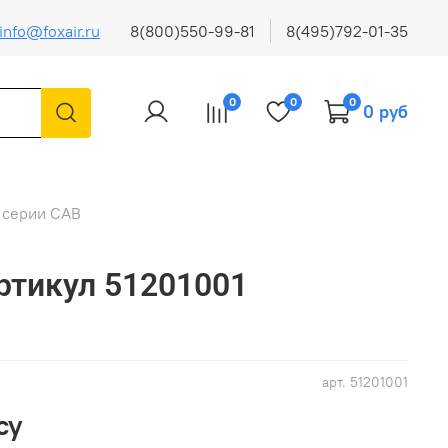
info@foxair.ru
8(800)550-99-81
8(495)792-01-35
0
0
0
0 руб
 серии CAB
артикул 51201001
арт.
51201001
су