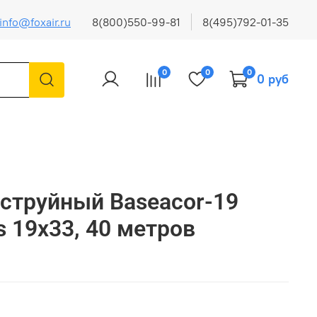
info@foxair.ru
8(800)550-99-81
8(495)792-01-35
0
0
0
0 руб
струйный Baseacor-19
es 19x33, 40 метров