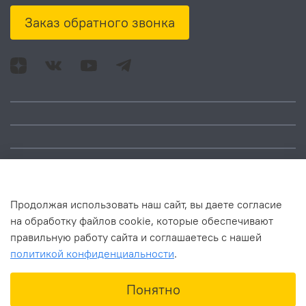
Заказ обратного звонка
Адрес: Москва, ул.
Время работы:
Смольная, д. 73,
понедельник – пятница:
помещ. 1Н
10:00 – 18:00
Продолжая использовать наш сайт, вы даете согласие
на обработку файлов cookie, которые обеспечивают
правильную работу сайта и соглашаетесь с нашей
политикой конфиденциальности
.
В корзину
Понятно