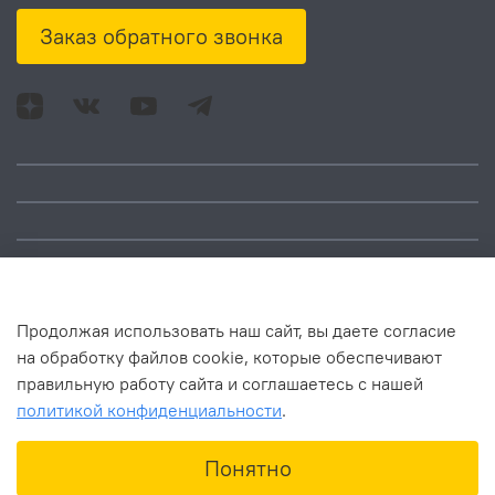
Заказ обратного звонка
Адрес: Москва, ул.
Время работы:
Смольная, д. 73,
понедельник – пятница:
помещ. 1Н
10:00 – 18:00
Продолжая использовать наш сайт, вы даете согласие
на обработку файлов cookie, которые обеспечивают
правильную работу сайта и соглашаетесь с нашей
политикой конфиденциальности
.
В корзину
Понятно