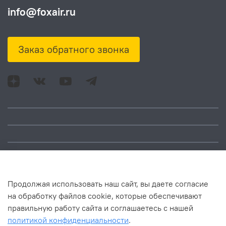
info@foxair.ru
Заказ обратного звонка
Адрес: Москва, ул.
Время работы:
Смольная, д. 73,
понедельник – пятница:
помещ. 1Н
10:00 – 18:00
Продолжая использовать наш сайт, вы даете согласие
на обработку файлов cookie, которые обеспечивают
правильную работу сайта и соглашаетесь с нашей
политикой конфиденциальности
.