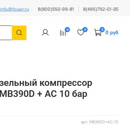
info@foxair.ru
8(800)550-99-81
8(495)792-01-35
0
0
0
0 руб
изельный компрессор
 MB390D + AC 10 бар
арт.
MB390D+AC-10