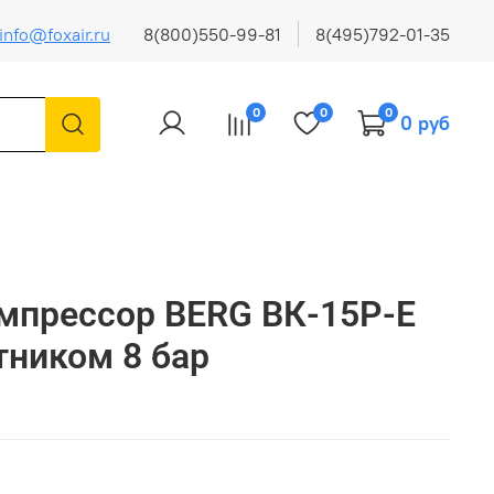
info@foxair.ru
8(800)550-99-81
8(495)792-01-35
0
0
0
0 руб
мпрессор BERG ВК-15Р-Е
тником 8 бар