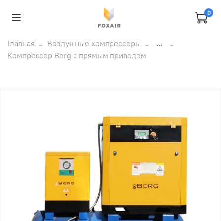
0
Главная
Воздушные компрессоры
...
Компрессор Berg c прямым приводом