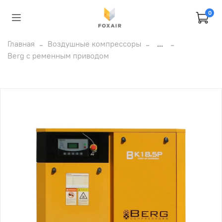
0
Главная
Воздушные компрессоры
...
Berg с ременным приводом