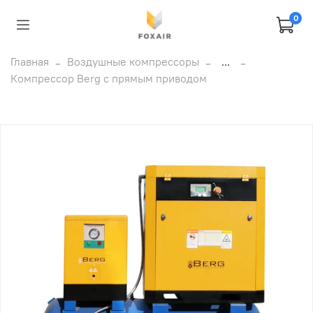
0
Главная
Воздушные компрессоры
...
Компрессор Berg c прямым приводом