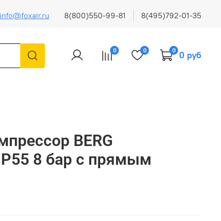
info@foxair.ru
8(800)550-99-81
8(495)792-01-35
0
0
0
0 руб
омпрессор BERG
IP55 8 бар с прямым