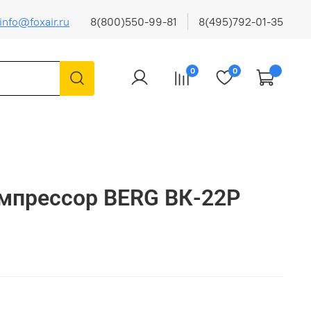
info@foxair.ru
8(800)550-99-81
8(495)792-01-35
0
0
мпрессор BERG ВК-22Р