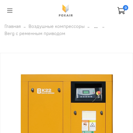
0
Главная
Воздушные компрессоры
...
Berg с ременным приводом