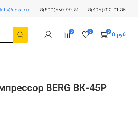
info@foxair.ru
8(800)550-99-81
8(495)792-01-35
0
0
0
0 руб
мпрессор BERG ВК-45Р