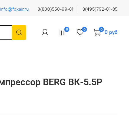
info@foxair.ru
8(800)550-99-81
8(495)792-01-35
0
0
0
0 руб
мпрессор BERG ВК-5.5Р