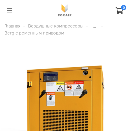
0
Главная
Воздушные компрессоры
...
Berg с ременным приводом