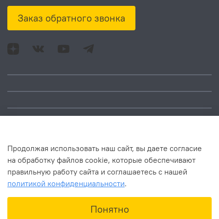
Заказ обратного звонка
Адрес: Москва, ул.
Время работы:
Смольная, д. 73,
понедельник – пятница:
помещ. 1Н
10:00 – 18:00
Продолжая использовать наш сайт, вы даете согласие
на обработку файлов cookie, которые обеспечивают
правильную работу сайта и соглашаетесь с нашей
политикой конфиденциальности
.
В корзину
Понятно