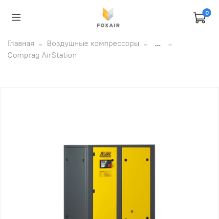
0
Главная
Воздушные компрессоры
...
Comprag AirStation