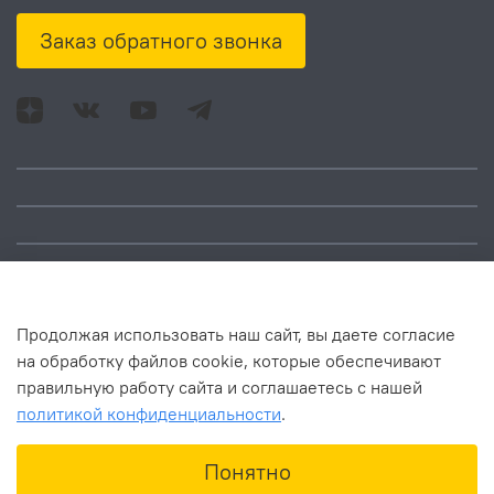
Заказ обратного звонка
Адрес: Москва, ул.
Время работы:
Смольная, д. 73,
понедельник – пятница:
помещ. 1Н
10:00 – 18:00
Продолжая использовать наш сайт, вы даете согласие
на обработку файлов cookie, которые обеспечивают
правильную работу сайта и соглашаетесь с нашей
политикой конфиденциальности
.
В корзину
Понятно