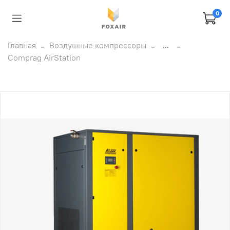
0
Главная
Воздушные компрессоры
...
Comprag AirStation