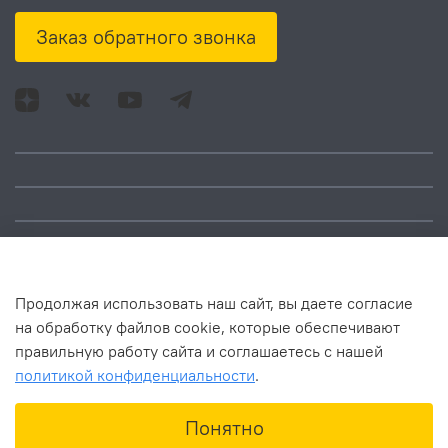
Заказ обратного звонка
Адрес: Москва, ул.
Время работы:
Смольная, д. 73,
понедельник – пятница:
помещ. 1Н
10:00 – 18:00
Продолжая использовать наш сайт, вы даете согласие
на обработку файлов cookie, которые обеспечивают
правильную работу сайта и соглашаетесь с нашей
политикой конфиденциальности
.
В корзину
Понятно