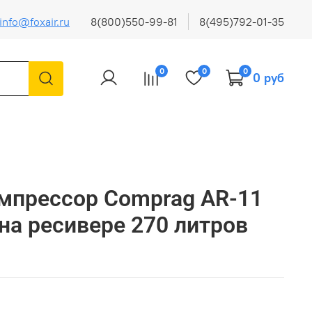
info@foxair.ru
8(800)550-99-81
8(495)792-01-35
0
0
0
0 руб
мпрессор Comprag AR-11
 на ресивере 270 литров