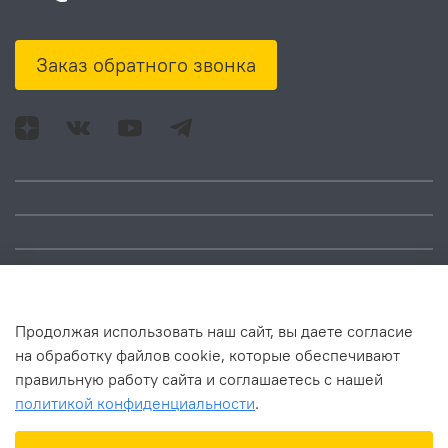
Заказ обратного звонка
Адрес: Москва, ул.
Время работы:
Смольная, д. 73,
понедельник – пятница:
помещ. 1Н
10:00 – 18:00
Продолжая использовать наш сайт, вы даете согласие
на обработку файлов cookie, которые обеспечивают
правильную работу сайта и соглашаетесь с нашей
политикой конфиденциальности
.
В корзину