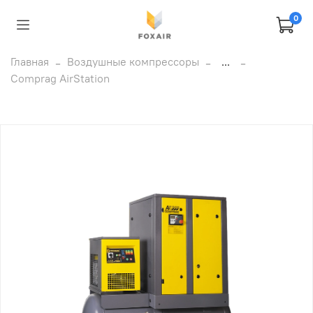
0
Главная
Воздушные компрессоры
...
Comprag AirStation