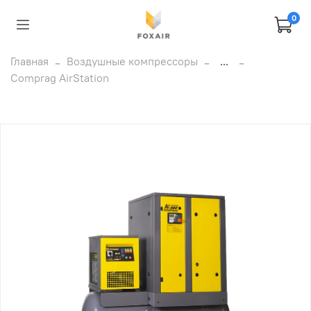
0
Главная
Воздушные компрессоры
...
Comprag AirStation