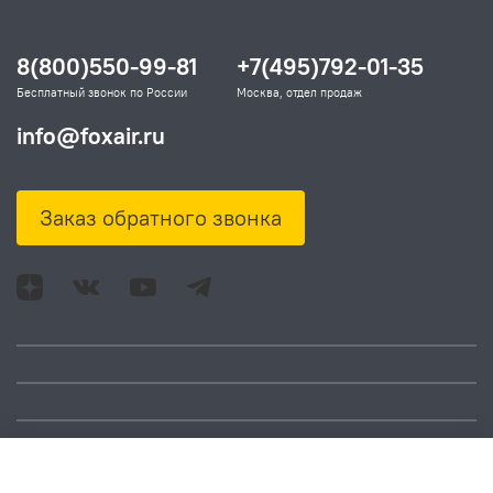
8(800)550-99-81
+7(495)792-01-35
Бесплатный звонок по России
Москва, отдел продаж
info@foxair.ru
Заказ обратного звонка
Адрес: Москва, ул.
Время работы:
Смольная, д. 73,
понедельник – пятница:
помещ. 1Н