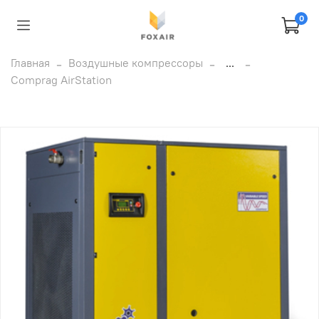
0
Главная
Воздушные компрессоры
...
Comprag AirStation