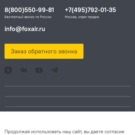
8(800)550-99-81
+7(495)792-01-35
Бесплатный звонок по России
Москва, отдел продаж
info@foxair.ru
Заказ обратного звонка
Адрес: Москва, ул.
Время работы:
Смольная, д. 73,
понедельник – пятница:
помещ. 1Н
10:00 – 18:00
Продолжая использовать наш сайт, вы даете согласие