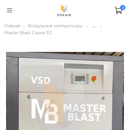
0
Главная
Воздушные компрессоры
...
Master Blast Серия EC