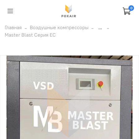
0
Главная
Воздушные компрессоры
...
Master Blast Серия EC