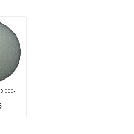
 0,600-
б