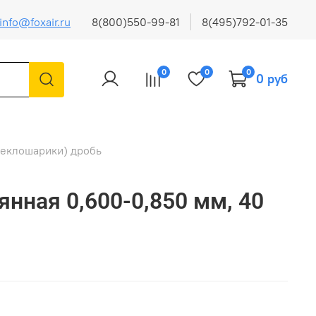
info@foxair.ru
8(800)550-99-81
8(495)792-01-35
0
0
0
0 руб
теклошарики) дробь
янная 0,600-0,850 мм, 40